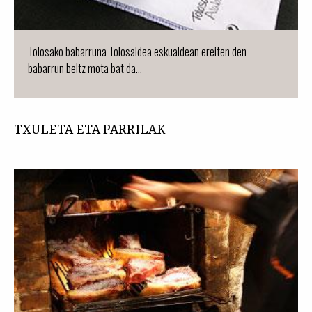
Tolosako babarruna Tolosaldea eskualdean ereiten den
babarrun beltz mota bat da...
TXULETA ETA PARRILAK