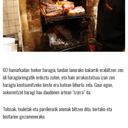
60 hamarkadan txekor haragia, landan lanerako bakarrik erabiltzen zen
idi haragiarengatik ordeztu zuten, eta hain arrakastatsua izan zen
haragia kontsumitzeko beste era batean bihurtu zela. Gaur egun,
askorentzat haragi hau daudenen artean “izarra” da.
Tolosak, txuletak eta parrilerorik onenak biltzen ditu, bertako eta
bisitarien gozamenerako.