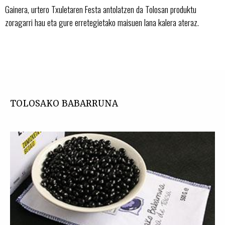
Gainera, urtero Txuletaren Festa antolatzen da Tolosan produktu
zoragarri hau eta gure erretegietako maisuen lana kalera ateraz.
TOLOSAKO BABARRUNA