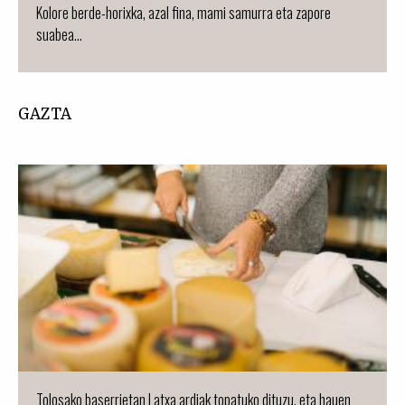
Kolore berde-horixka, azal fina, mami samurra eta zapore
suabea...
GAZTA
Tolosako baserrietan Latxa ardiak topatuko dituzu, eta hauen