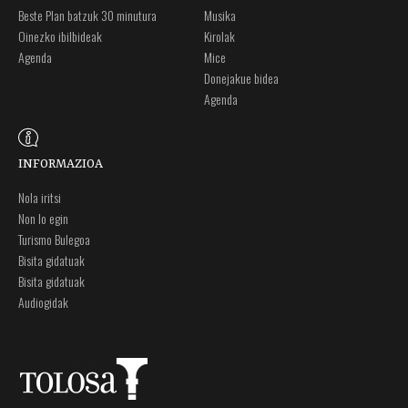
Beste Plan batzuk 30 minutura
Musika
Oinezko ibilbideak
Kirolak
Agenda
Mice
Donejakue bidea
Agenda
INFORMAZIOA
Nola iritsi
Non lo egin
Turismo Bulegoa
Bisita gidatuak
Bisita gidatuak
Audiogidak