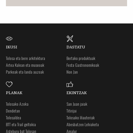
IKUSI
DASTATU
Tolosa eta bere arkitektura
Bertako produktuak
Artea Kalean eta museoak
Festa Gastronomikoak
Parkeak eta landa auzoak
Non Jan
PLANAK
EKINTZAK
Tolosako Azoka
San Juan jaiak
Dendetan
Titirijai
Tolosaldea
Tolosako Iñauteriak
BTT eta Trail geltokia
Abesbatzen Lehiaketa
Asteburu bat Tolosan
Amalur