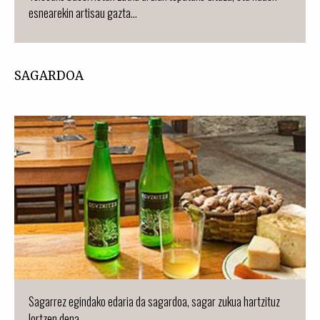
esnearekin artisau gazta...
SAGARDOA
Sagarrez egindako edaria da sagardoa, sagar zukua hartzituz
lortzen dena...