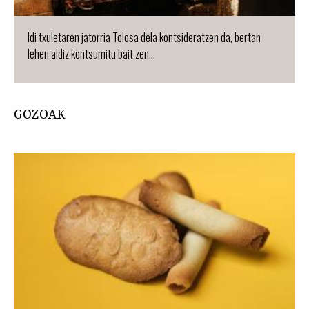
Idi txuletaren jatorria Tolosa dela kontsideratzen da, bertan
lehen aldiz kontsumitu bait zen...
GOZOAK