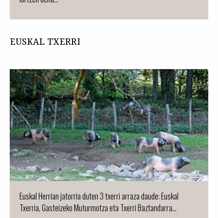
EUSKAL TXERRI
Euskal Herrian jatorria duten 3 txerri arraza daude: Euskal
Txerria, Gasteizeko Muturmotza eta Txerri Baztandarra...