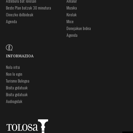
Asteburu bat Tolosan
Amalur
Beste Plan batzuk 30 minutura
Musika
Oinezko ibilbideak
Kirolak
Agenda
Mice
Donejakue bidea
Agenda
INFORMAZIOA
Nola iritsi
Non lo egin
Turismo Bulegoa
Bisita gidatuak
Bisita gidatuak
Audiogidak