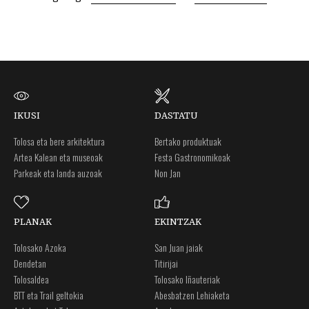
IKUSI
DASTATU
Tolosa eta bere arkitektura
Bertako produktuak
Artea Kalean eta museoak
Festa Gastronomikoak
Parkeak eta landa auzoak
Non Jan
PLANAK
EKINTZAK
Tolosako Azoka
San Juan jaiak
Dendetan
Titirijai
Tolosaldea
Tolosako Iñauteriak
BTT eta Trail geltokia
Abesbatzen Lehiaketa