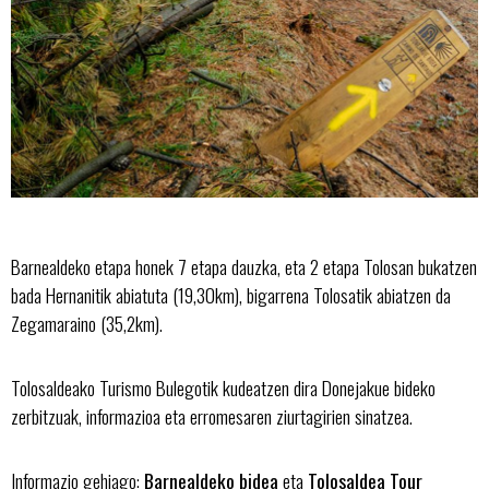
Barnealdeko etapa honek 7 etapa dauzka, eta 2 etapa Tolosan bukatzen
bada Hernanitik abiatuta (19,30km), bigarrena Tolosatik abiatzen da
Zegamaraino (35,2km).
Tolosaldeako Turismo Bulegotik kudeatzen dira Donejakue bideko
zerbitzuak, informazioa eta erromesaren ziurtagirien sinatzea.
Informazio gehiago:
Barnealdeko bidea
eta
Tolosaldea Tour