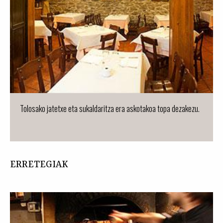
Tolosako jatetxe eta sukaldaritza era askotakoa topa dezakezu.
ERRETEGIAK