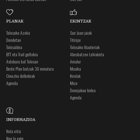
PLANAK
EKINTZAK
Tolosako Azoka
San Juan jaiak
Dendetan
Titirijai
Tolosaldea
Tolosako Iñauteriak
BTT eta Trail geltokia
Abesbatzen Lehiaketa
Asteburu bat Tolosan
Amalur
Beste Plan batzuk 30 minutura
Musika
Oinezko ibilbideak
Kirolak
Agenda
Mice
Donejakue bidea
Agenda
INFORMAZIOA
Nola iritsi
Non lo egin