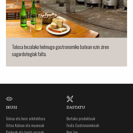
Tolosa bezalako helmuga gastronomiko batean ezin ziren
sagardotegiak falta.
IKUSI
DASTATU
Tolosa eta bere arkitektura
Bertako produktuak
Artea Kalean eta museoak
Festa Gastronomikoak
Parkeak eta landa auzoak
Non Jan