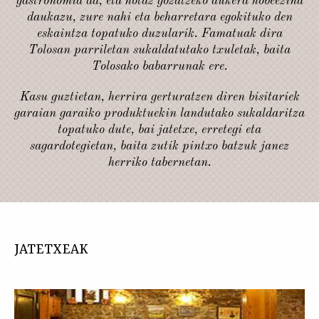
gastronomia da, eta hotaz gozatzeko aukera hobeezina
daukazu, zure nahi eta beharretara egokituko den
eskaintza topatuko duzularik. Famatuak dira
Tolosan parriletan sukaldatutako txuletak, baita
Tolosako babarrunak ere.
Kasu guztietan, herrira gerturatzen diren bisitariek
garaian garaiko produktuekin landutako sukaldaritza
topatuko dute, bai jatetxe, erretegi eta
sagardotegietan, baita zutik pintxo batzuk janez
herriko tabernetan.
JATETXEAK