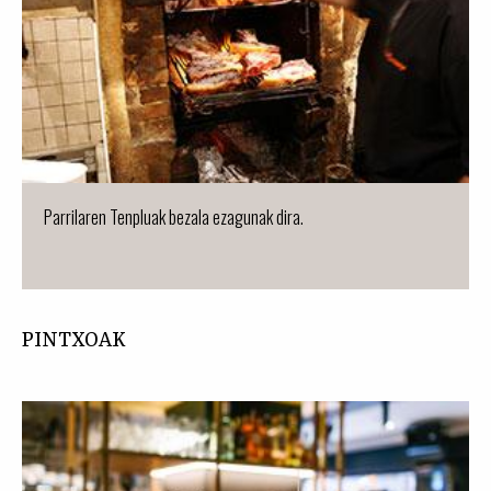
Parrilaren Tenpluak bezala ezagunak dira.
PINTXOAK