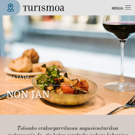
Skip to main content
MENUA
Tolosa Turismoa
DASTATU
NON JAN
Tolosako erakargarritasun nagusienetarikoa