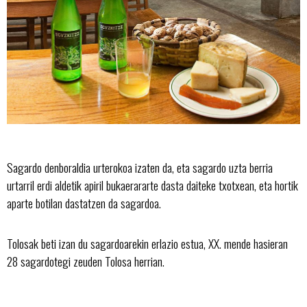
Sagardo denboraldia urterokoa izaten da, eta sagardo uzta berria
urtarril erdi aldetik apiril bukaerararte dasta daiteke txotxean, eta hortik
aparte botilan dastatzen da sagardoa.
Tolosak beti izan du sagardoarekin erlazio estua, XX. mende hasieran
28 sagardotegi zeuden Tolosa herrian.