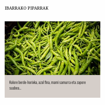
IBARRAKO PIPARRAK
Kolore berde-horixka, azal fina, mami samurra eta zapore
suabea...