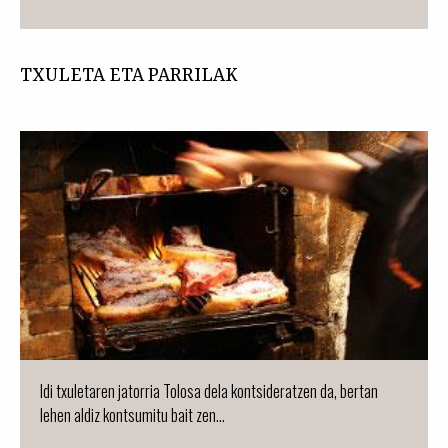
TXULETA ETA PARRILAK
Idi txuletaren jatorria Tolosa dela kontsideratzen da, bertan
lehen aldiz kontsumitu bait zen...