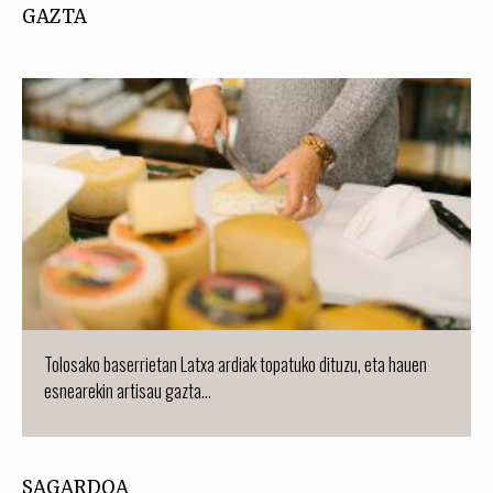
GAZTA
Tolosako baserrietan Latxa ardiak topatuko dituzu, eta hauen
esnearekin artisau gazta...
SAGARDOA