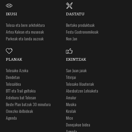
IKUSI
DASTATU
Tolosa eta bere arkitektura
Bertako produktuak
Artea Kalean eta museoak
Festa Gastronomikoak
Parkeak eta landa auzoak
Non Jan
PLANAK
EKINTZAK
Tolosako Azoka
San Juan jaiak
Dendetan
Titirijai
Tolosaldea
Tolosako Iñauteriak
BTT eta Trail geltokia
Abesbatzen Lehiaketa
Asteburu bat Tolosan
Amalur
Beste Plan batzuk 30 minutura
Musika
Oinezko ibilbideak
Kirolak
Agenda
Mice
Donejakue bidea
Agenda