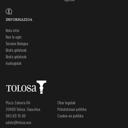
INFORMAZIOA
Nola iritsi
Non lo egin
Turismo Bulegoa
Bisita gidatuak
Bisita gidatuak
Audiogidak
Plaza Zaharra 6A
Ohar legalak
20400 Tolosa, Gipuzkoa
Pribatutasun politika
943 69 75 00
Cookie-en politika
udate@tolosa.eus