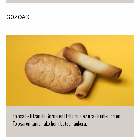
GOZOAK
Tolosa beti izan da Gozoaren Hiriburu. Gezurra dirudien arren
Tolosaren tamainako herri batean aukera...