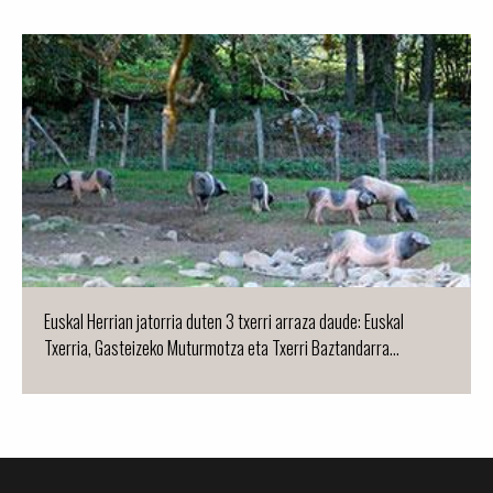
Euskal Herrian jatorria duten 3 txerri arraza daude: Euskal
Txerria, Gasteizeko Muturmotza eta Txerri Baztandarra...