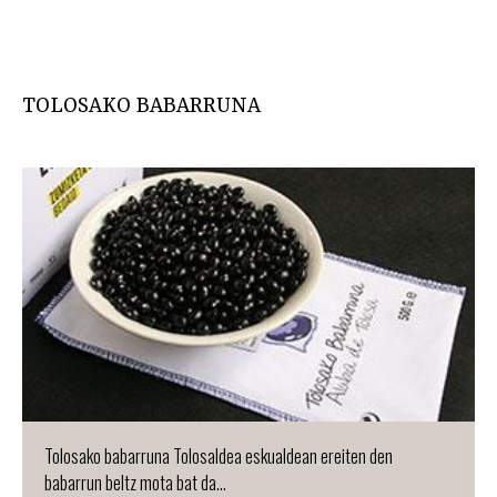
TOLOSAKO BABARRUNA
Tolosako babarruna Tolosaldea eskualdean ereiten den
babarrun beltz mota bat da...