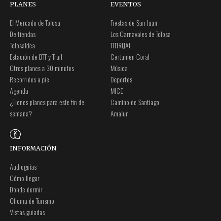
PLANES
EVENTOS
El Mercado de Tolosa
Fiestas de San Juan
De tiendas
Los Carnavales de Tolosa
Tolosaldea
TITIRIJAI
Estación de BTT y Trail
Certamen Coral
Otros planes a 30 minutos
Música
Recorridos a pie
Deportes
Agenda
MICE
¿Tienes planes para este fin de
Camino de Santiago
semana?
Amalur
INFORMACIÓN
Audioguías
Cómo llegar
Dónde dormir
Oficina de Turismo
Vistas guiadas