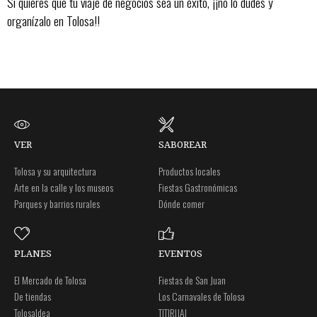
Si quieres que tu viaje de negocios sea un éxito, ¡¡no lo dudes y
organízalo en Tolosa!!
VER
SABOREAR
Tolosa y su arquitectura
Productos locales
Arte en la calle y los museos
Fiestas Gastronómicas
Parques y barrios rurales
Dónde comer
PLANES
EVENTOS
El Mercado de Tolosa
Fiestas de San Juan
De tiendas
Los Carnavales de Tolosa
Tolosaldea
TITIRIJAI