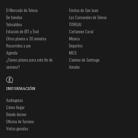
El Mercado de Tolosa
Fiestas de San Juan
De tiendas
Los Carnavales de Tolosa
Tolosaldea
TITIRIJAI
Estación de BTT y Trail
Certamen Coral
Otros planes a 30 minutos
Música
Recorridos a pie
Deportes
Agenda
MICE
¿Tienes planes para este fin de
Camino de Santiago
semana?
Amalur
INFORMACIÓN
Audioguías
Cómo llegar
Dónde dormir
Oficina de Turismo
Vistas guiadas