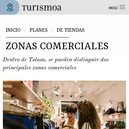
Pasar al contenido principal
MENÚ
Tolosa Turismoa
Usted está aquí
INICIO
PLANES
DE TIENDAS
ZONAS COMERCIALES
Dentro de Tolosa, se pueden distinguir dos
principales zonas comerciales