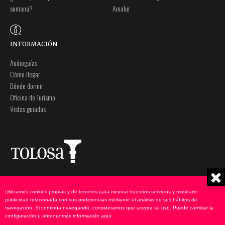
semana?
Amalur
INFORMACIÓN
Audioguías
Cómo llegar
Dónde dormir
Oficina de Turismo
Vistas guiadas
Plaza Zaharra 6Aaa
Nota legal
20400 Tolosa, Gipuzkoa
Política de privacidad
Utilizamos cookies propias y de terceros para mejorar nuestros servicios y mostrarle
943 69 75 00
Política de cookies
publicidad relacionada con sus preferencias mediante el análisis de sus hábitos de
navegación. Si continúa navegando, consideramos que acepta su uso. Puede cambiar la
udate@tolosa.eus
configuración u obtener más información
aqui
.