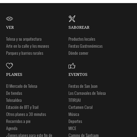
VER
SABOREAR
Tolosa y su arquitectura
Productos locales
Arte en la calle y los museos
Fiestas Gastronómicas
Parques y barrios rurales
Dónde comer
PLANES
EVENTOS
El Mercado de Tolosa
Fiestas de San Juan
De tiendas
Los Carnavales de Tolosa
Tolosaldea
TITIRIJAI
Estación de BTT y Trail
Certamen Coral
Otros planes a 30 minutos
Música
Recorridos a pie
Deportes
Agenda
MICE
¿Tienes planes para este fin de
Camino de Santiago