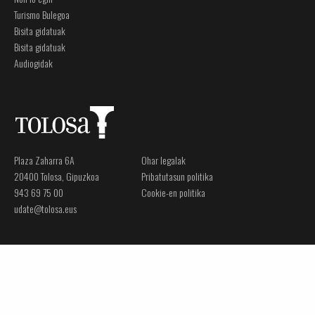
Turismo Bulegoa
Bisita gidatuak
Bisita gidatuak
Audiogidak
Plaza Zaharra 6A
Ohar legalak
20400 Tolosa, Gipuzkoa
Pribatutasun politika
943 69 75 00
Cookie-en politika
udate@tolosa.eus