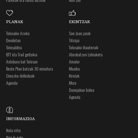
PLANAK
EKINTZAK
Tolosako Azoka
San Juan jaiak
Dendetan
Titirijai
Tolosaldea
Tolosako Iñauteriak
BTT eta Trail geltokia
Abesbatzen Lehiaketa
Asteburu bat Tolosan
Amalur
Beste Plan batzuk 30 minutura
Musika
Oinezko ibilbideak
Kirolak
Agenda
Mice
Donejakue bidea
Agenda
INFORMAZIOA
Nola iritsi
Non lo egin