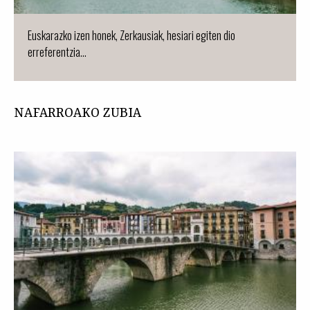
Euskarazko izen honek, Zerkausiak, hesiari egiten dio
erreferentzia...
NAFARROAKO ZUBIA