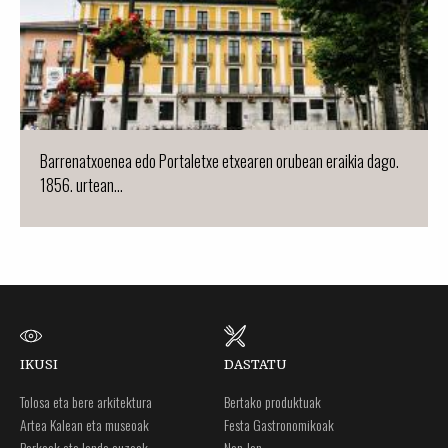
Barrenatxoenea edo Portaletxe etxearen orubean eraikia dago.
1856. urtean...
IKUSI
DASTATU
Tolosa eta bere arkitektura
Bertako produktuak
Artea Kalean eta museoak
Festa Gastronomikoak
Parkeak eta landa auzoak
Non Jan