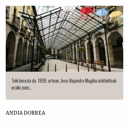
Toki berezia da. 1899. urtean, Jose Alejandro Mugika arkitektoak
eraiki zuen...
ANDIA DORREA