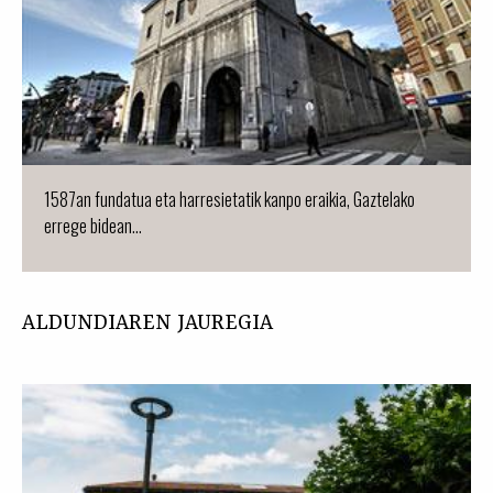
1587an fundatua eta harresietatik kanpo eraikia, Gaztelako
errege bidean...
ALDUNDIAREN JAUREGIA