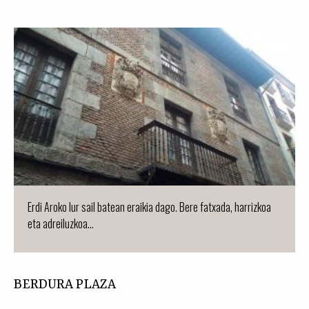
Erdi Aroko lur sail batean eraikia dago. Bere fatxada, harrizkoa
eta adreiluzkoa...
BERDURA PLAZA