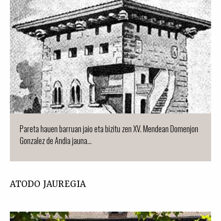
Pareta hauen barruan jaio eta bizitu zen XV. Mendean Domenjon
Gonzalez de Andia jauna...
ATODO JAUREGIA