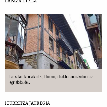
LAPAZA ETXEA
Lau solairuko eraikuntza, lehenengo biak harlanduzko hormaz
eginak daude...
ITURRITZA JAUREGIA