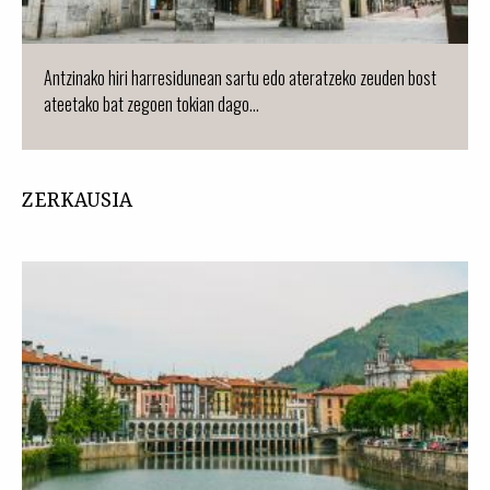
Antzinako hiri harresidunean sartu edo ateratzeko zeuden bost
ateetako bat zegoen tokian dago...
ZERKAUSIA