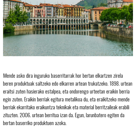
Mende asko dira inguruko baserritarrak hor bertan elkartzen zirela
beren produktuak saltzeko edo elkarren artean trukatzeko. 1898. urtean
eraitsi zuten hasierako estalpea, eta ondorengo urteetan eraikin berria
egin zuten. Eraikin berriak egitura metalikoa du, eta eraikitzeko mende
berriak ekarritako eraikuntza teknikak eta material berritzaileak erabili
zituzten. 2006. urtean berritua izan da. Egun, larunbatero egiten da
bertan baserriko produktuen azoka.