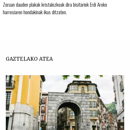
Zoruan dauden plakak kristalezkoak dira bisitariek Erdi Aroko
harresiaren hondakinak ikus ditzaten.
GAZTELAKO ATEA