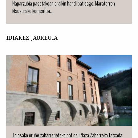
Naparzubia pasatakoan eraikin handi bat dago, klaratarren
klausurako komentua...
IDIAKEZ JAUREGIA
Tolosako orube zaharrenetako bat da. Plaza Zaharreko fatxada