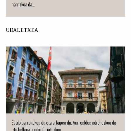
harrizkoa da...
UDALETXEA
Estilo barrokokoa da eta arkupea du. Aurrealdea adreiluzkoa da
eta balkoia burdin forjatuzkoa.