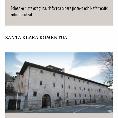
Tolosako bista ezaguna. Nafarroa aldera joateko edo Nafarroatik
zetozenentzat...
SANTA KLARA KOMENTUA