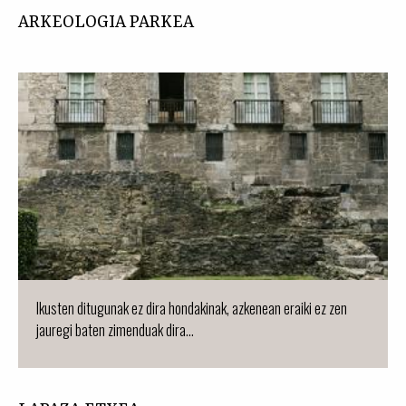
ARKEOLOGIA PARKEA
Ikusten ditugunak ez dira hondakinak, azkenean eraiki ez zen
jauregi baten zimenduak dira...