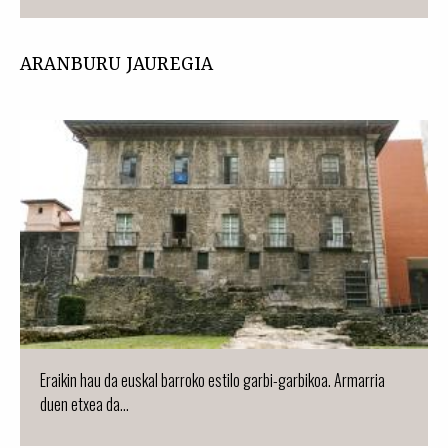
ARANBURU JAUREGIA
Eraikin hau da euskal barroko estilo garbi-garbikoa. Armarria
duen etxea da...