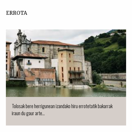
ERROTA
Tolosak bere herrigunean izandako hiru errotetatik bakarrak
iraun du gaur arte...