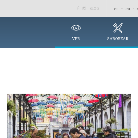
BLOG
es
eu


VER
SABOREAR