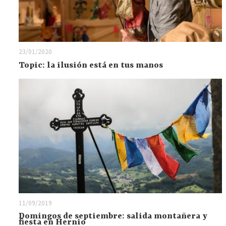
23/01/2020
Topic: la ilusión está en tus manos
11/09/2019
Domingos de septiembre: salida montañera y
fiesta en Hernio