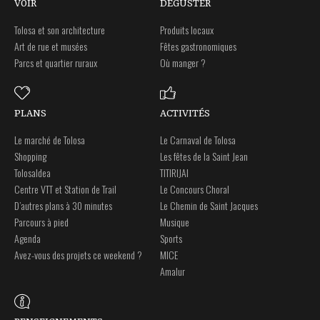
VOIR
DÉGUSTER
Tolosa et son architecture
Produits locaux
Art de rue et musées
Fêtes gastronomiques
Parcs et quartier ruraux
Où manger ?
PLANS
ACTIVITÉS
Le marché de Tolosa
Le Carnaval de Tolosa
Shopping
Les fêtes de la Saint Jean
Tolosaldea
TITIRIJAI
Centre VTT et Station de Trail
Le Concours Choral
D’autres plans à 30 minutes
Le Chemin de Saint Jacques
Parcours à pied
Musique
Agenda
Sports
Avez-vous des projets ce weekend ?
MICE
Amalur