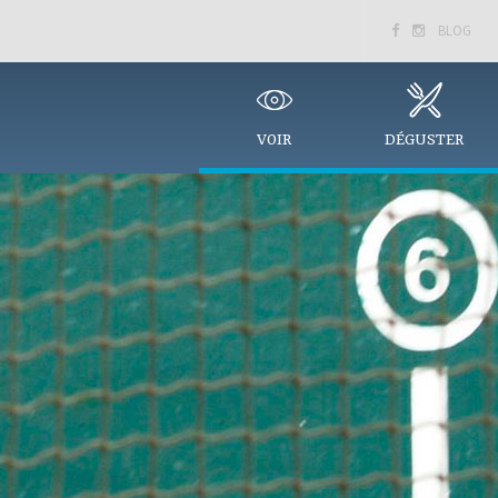
BLOG


VOIR
DÉGUSTER