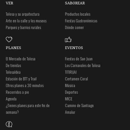
VER
SABOREAR
Tolosa y su arquitectura
Productos locales
Arte en la calle y los museos
Fiestas Gastronómicas
Parques y barrios rurales
Dónde comer
PLANES
EVENTOS
El Mercado de Tolosa
Fiestas de San Juan
De tiendas
Los Carnavales de Tolosa
Tolosaldea
TITIRIJAI
Estación de BTT y Trail
Certamen Coral
Otros planes a 30 minutos
Música
Recorridos a pie
Deportes
Agenda
MICE
¿Tienes planes para este fin de
Camino de Santiago
semana?
Amalur