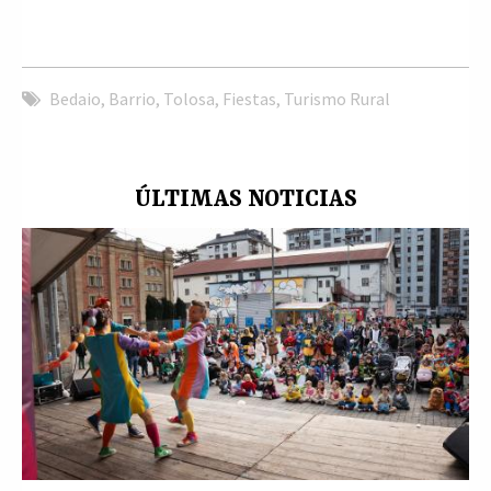
Bedaio
,
Barrio
,
Tolosa
,
Fiestas
,
Turismo Rural
ÚLTIMAS NOTICIAS