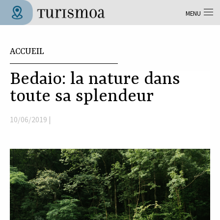
Aller au contenu principal
MENU
Tolosa Turismoa
Vous êtes ici
ACCUEIL
Bedaio: la nature dans
toute sa splendeur
10/06/2019 |