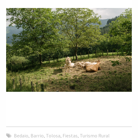
Bedaio
,
Barrio
,
Tolosa
,
Fiestas
,
Turismo Rural