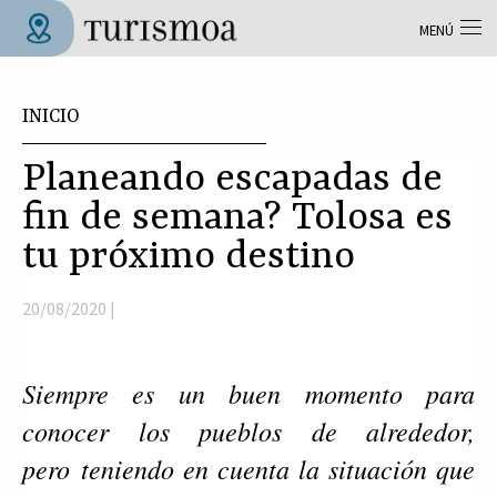
Pasar al contenido principal
MENÚ
Tolosa Turismoa
Usted está aquí
INICIO
Planeando escapadas de
fin de semana? Tolosa es
tu próximo destino
20/08/2020 |
Siempre es un buen momento para
conocer los pueblos de alrededor,
pero teniendo en cuenta la situación que