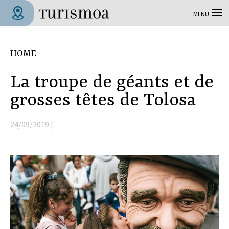
Skip to main content
MENU
Tolosa Turismoa
You are here
HOME
La troupe de géants et de
grosses têtes de Tolosa
24/09/2019 |