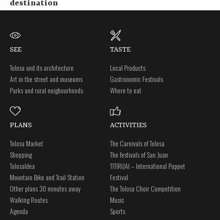
destination
SEE
TASTE
Tolosa and its architecture
Local Products
Art in the street and museums
Gastronomic Festivals
Parks and rural neigbourhoods
Where to eat
PLANS
ACTIVITIES
Tolosa Market
The Carnivals of Tolosa
Shopping
The festivals of San Juan
Tolosaldea
TITIRIJAI – International Puppet
Mountain Bike and Trail Station
Festival
Other plans 30 minutes away
The Tolosa Choir Competition
Walking Routes
Music
Agenda
Sports