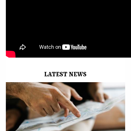
Tolosa
,
Cultura
,
Gigantes
,
Cabezudos
,
Erraldoiak
,
Buruhandiak
,
Festak
LATEST NEWS