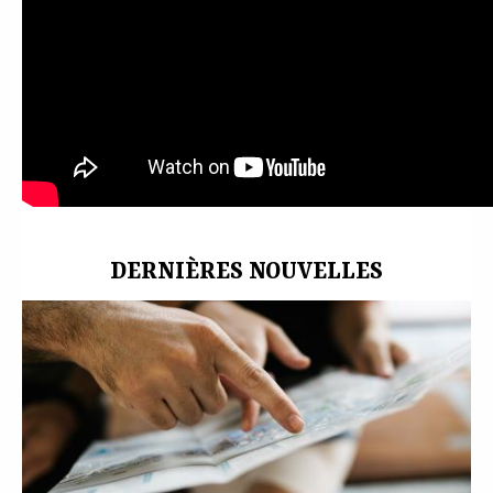
Tolosa
,
Cultura
,
Gigantes
,
Cabezudos
,
Erraldoiak
,
Buruhandiak
,
Festak
DERNIÈRES NOUVELLES