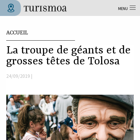
Aller au contenu principal
MENU
Tolosa Turismoa
Vous êtes ici
ACCUEIL
La troupe de géants et de
grosses têtes de Tolosa
24/09/2019 |