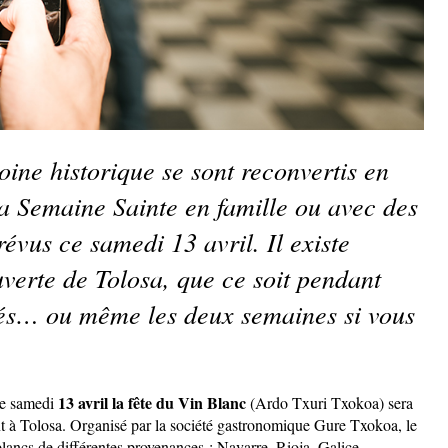
oine historique se sont reconvertis en 
a Semaine Sainte en famille ou avec des 
vus ce samedi 13 avril. Il existe 
uverte de Tolosa, que ce soit pendant 
iés… ou même les deux semaines si vous 
13 avril la fête du Vin Blanc
e samedi 
 (Ardo Txuri Txokoa) sera 
nt à Tolosa. Organisé par la société gastronomique Gure Txokoa, le 
blancs de différentes provenances : Navarre, Rioja, Galice, 