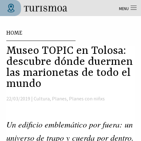
Skip to main content
MENU
Tolosa Turismoa
You are here
HOME
Museo TOPIC en Tolosa:
descubre dónde duermen
las marionetas de todo el
mundo
22/03/2019 |
Cultura
,
Planes
,
Planes con niñxs
Un edificio emblemático por fuera: un
universo de trapo y cuerda por dentro.