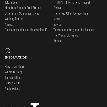
Tolosaldea
TITIRIJAI – International Puppet
Mountain Bike and Trail Station
Festival
Other plans 30 minutes away
The Tolosa Choir Competition
Walking Routes
Music
Agenda
Sports
Do you have plans for this weekend?
Tolosa, a meeting point for business
The Way of St. James
Amalur
INFORMATION
How to get there
Where to sleep
Tourism Office
Guided Visits
Audio guides