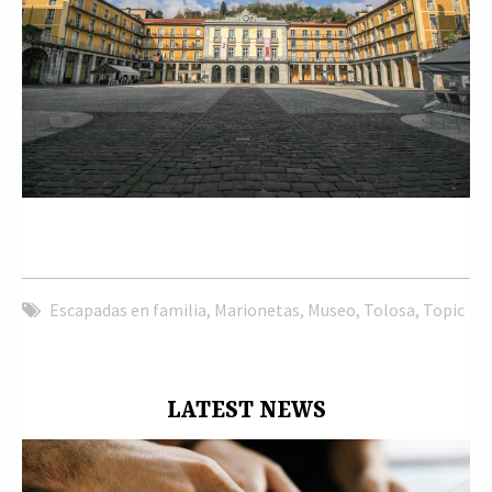
Escapadas en familia
,
Marionetas
,
Museo
,
Tolosa
,
Topic
LATEST NEWS