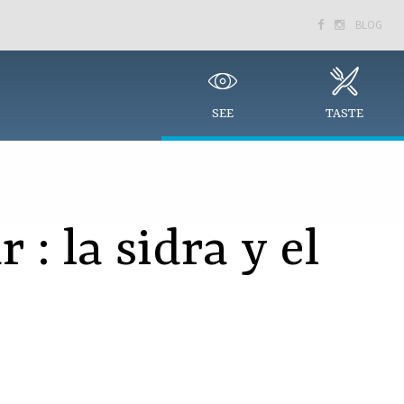
BLOG


SEE
TASTE
 : la sidra y el