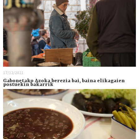
17/12/2021
Gabonetako Azoka berezia bai, baina elikagaien
postuekin bakarrik