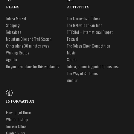
PLANS
ACTIVITIES
Tolosa Market
The Carnivals of Tolosa
Shopping
The festivals of San Juan
Tolosaldea
TITIRIJAI – International Puppet
Mountain Bike and Trail Station
Festival
Other plans 30 minutes away
The Tolosa Choir Competition
Walking Routes
Music
Agenda
Sports
Do you have plans for this weekend?
Tolosa, a meeting point for business
The Way of St. James
Amalur
INFORMATION
How to get there
Where to sleep
Tourism Office
Guided Visits