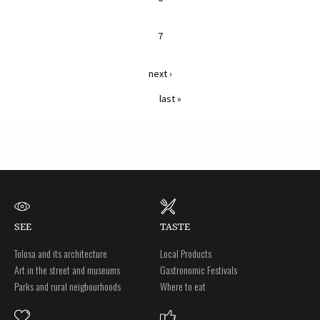
7
next ›
last »
SEE
TASTE
Tolosa and its architecture
Local Products
Art in the street and museums
Gastronomic Festivals
Parks and rural neigbourhoods
Where to eat