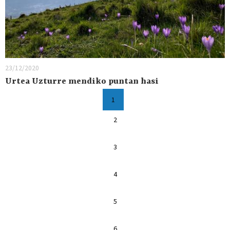
23/12/2020
Urtea Uzturre mendiko puntan hasi
1
2
3
4
5
6