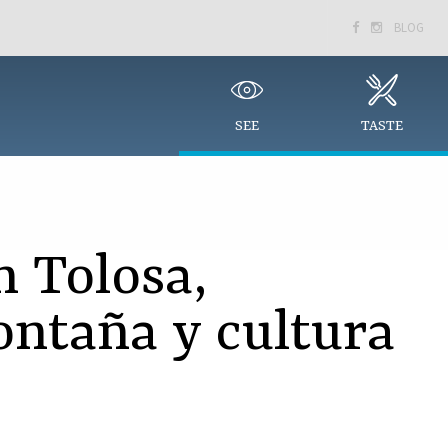
BLOG


SEE
TASTE
 Tolosa,
ntaña y cultura