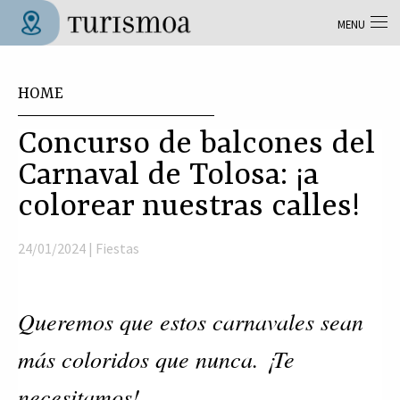
Skip to main content
MENU
Tolosa Turismoa
You are here
HOME
Concurso de balcones del
Carnaval de Tolosa: ¡a
colorear nuestras calles!
24/01/2024 |
Fiestas
Queremos que estos carnavales sean
más coloridos que nunca. ¡Te
necesitamos!