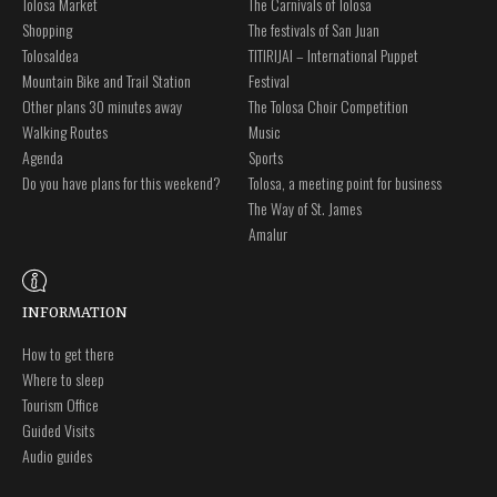
Tolosa Market
The Carnivals of Tolosa
Shopping
The festivals of San Juan
Tolosaldea
TITIRIJAI – International Puppet
Mountain Bike and Trail Station
Festival
Other plans 30 minutes away
The Tolosa Choir Competition
Walking Routes
Music
Agenda
Sports
Do you have plans for this weekend?
Tolosa, a meeting point for business
The Way of St. James
Amalur
INFORMATION
How to get there
Where to sleep
Tourism Office
Guided Visits
Audio guides