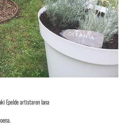
aki Epelde artistaren lana
goena.