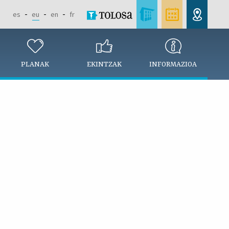
es
eu
en
fr
PLANAK
EKINTZAK
INFORMAZIOA