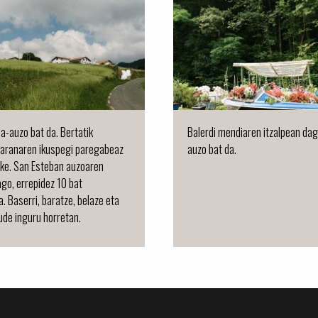
da-auzo bat da. Bertatik
Balerdi mendiaren itzalpean da
haranaren ikuspegi paregabeaz
auzo bat da.
eke. San Esteban auzoaren
go, errepidez 10 bat
a. Baserri, baratze, belaze eta
de inguru horretan.