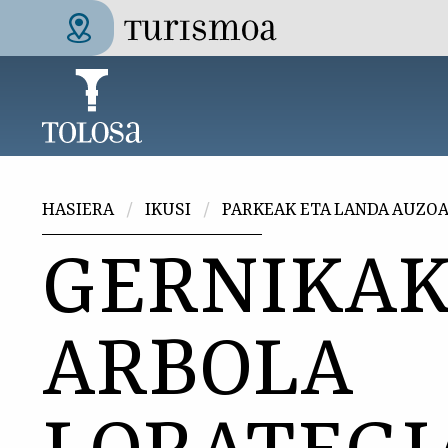
Skip to main content
Tolosa Turismoa
Hemen zaude
HASIERA
IKUSI
PARKEAK ETA LANDA AUZO
GERNIKA
ARBOLA