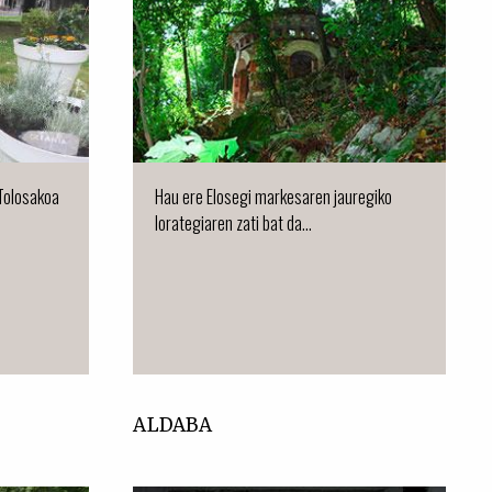
 Tolosakoa
Hau ere Elosegi markesaren jauregiko
lorategiaren zati bat da...
ALDABA