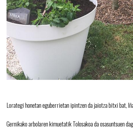
Lorategi honetan eguberrietan ipintzen da jaiotza bitxi bat, Iñ
Gernikako arbolaren kimuetatik Tolosakoa da osasuntsuen da