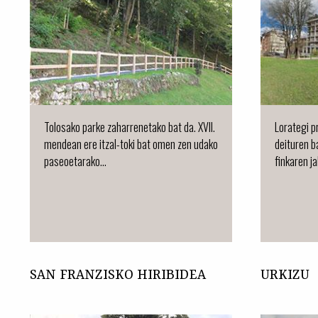
Tolosako parke zaharrenetako bat da. XVII.
Lorategi pr
mendean ere itzal-toki bat omen zen udako
deituren b
paseoetarako...
finkaren ja
SAN FRANZISKO HIRIBIDEA
URKIZU