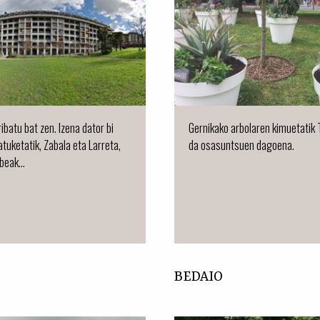
ibatu bat zen. Izena dator bi
Gernikako arbolaren kimuetatik
atuketatik, Zabala eta Larreta,
da osasuntsuen dagoena.
beak...
BEDAIO