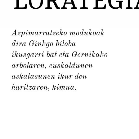
LORATEGI
Azpimarratzeko modukoak
dira Ginkgo biloba
ikusgarri bat eta Gernikako
arbolaren, euskaldunen
askatasunen ikur den
haritzaren, kimua.