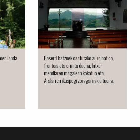
goen landa-
Baserri batzuek osatutako auzo bat da,
frontoia eta ermita duena, Intxur
mendiaren magalean kokatua eta
Aralarren ikuspegi zoragarriak dituena.