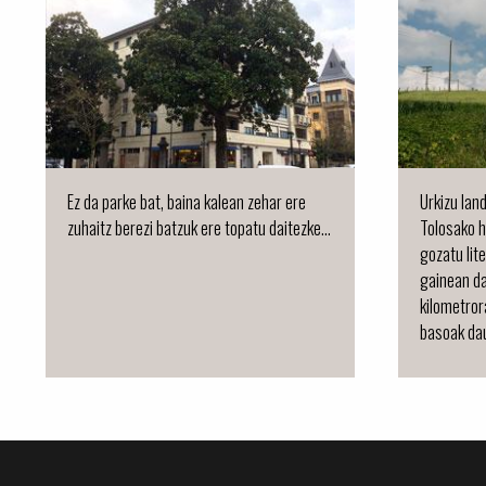
Ez da parke bat, baina kalean zehar ere
Urkizu lan
zuhaitz berezi batzuk ere topatu daitezke...
Tolosako 
gozatu lit
gainean da
kilometror
basoak dau