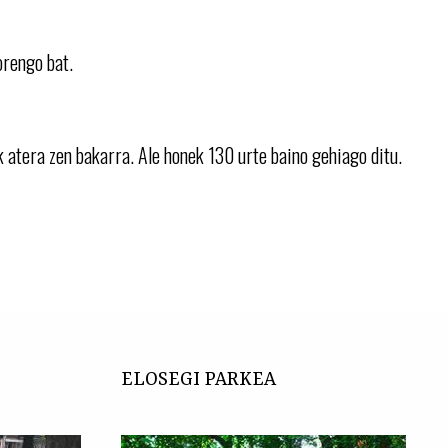
orengo bat.
 atera zen bakarra. Ale honek 130 urte baino gehiago ditu.
ELOSEGI PARKEA