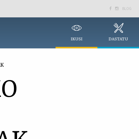
BLOG


IKUSI
DASTATU
AK
KO