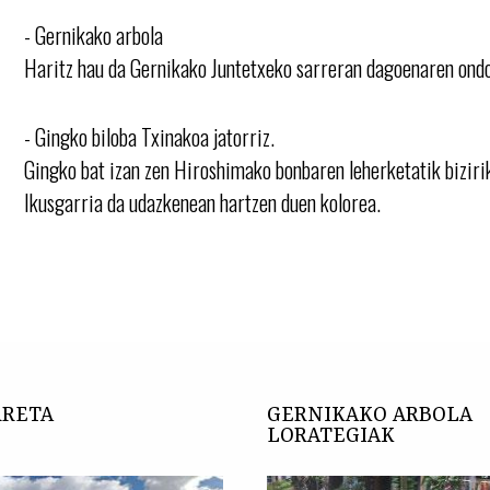
- Gernikako arbola
Haritz hau da Gernikako Juntetxeko sarreran dagoenaren ond
- Gingko biloba Txinakoa jatorriz.
Gingko bat izan zen Hiroshimako bonbaren leherketatik bizirik
Ikusgarria da udazkenean hartzen duen kolorea.
RRETA
GERNIKAKO ARBOLA
LORATEGIAK