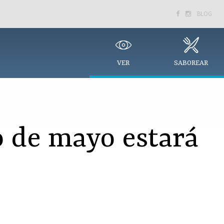
BLOG


VER
SABOREAR
o de mayo estará