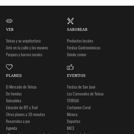
VER
SABOREAR
Tolosa y su arquitectura
Productos locales
Arte en la calle y los museos
Fiestas Gastronómicas
Parques y barrios rurales
Dónde comer
PLANES
EVENTOS
El Mercado de Tolosa
Fiestas de San Juan
De tiendas
Los Carnavales de Tolosa
Tolosaldea
TITIRIJAI
Estación de BTT y Trail
Certamen Coral
Otros planes a 30 minutos
Música
Recorridos a pie
Deportes
Agenda
MICE