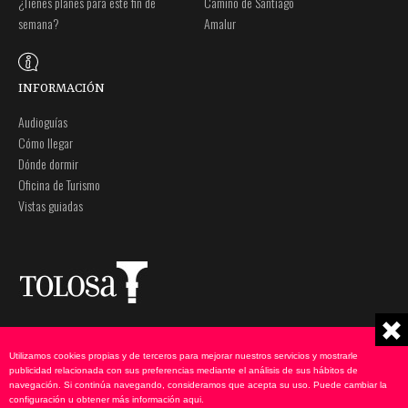
¿Tienes planes para este fin de
Camino de Santiago
semana?
Amalur
INFORMACIÓN
Audioguías
Cómo llegar
Dónde dormir
Oficina de Turismo
Vistas guiadas
Plaza Zaharra 6Aaa
Nota legal
20400 Tolosa, Gipuzkoa
Política de privacidad
Utilizamos cookies propias y de terceros para mejorar nuestros servicios y mostrarle
943 69 75 00
Política de cookies
publicidad relacionada con sus preferencias mediante el análisis de sus hábitos de
navegación. Si continúa navegando, consideramos que acepta su uso. Puede cambiar la
udate@tolosa.eus
configuración u obtener más información
aqui
.