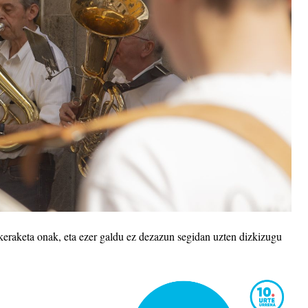
ukeraketa onak, eta ezer galdu ez dezazun segidan uzten dizkizugu