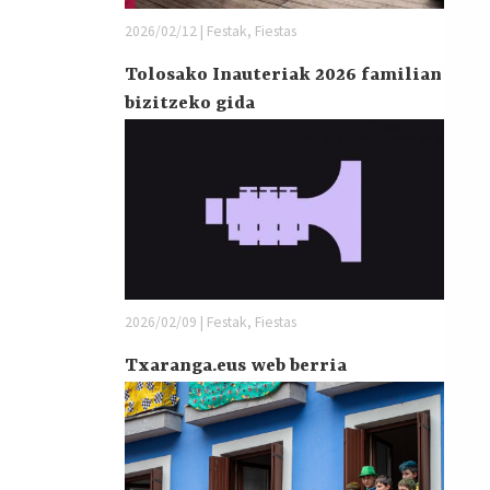
2026/02/12 | Festak, Fiestas
Tolosako Inauteriak 2026 familian
bizitzeko gida
2026/02/09 | Festak, Fiestas
Txaranga.eus web berria