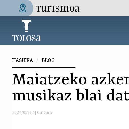
Skip to main content
Tolosa Turismoa
Hemen zaude
HASIERA
BLOG
Maiatzeko azken
musikaz blai da
2024/05/17 |
Cultura