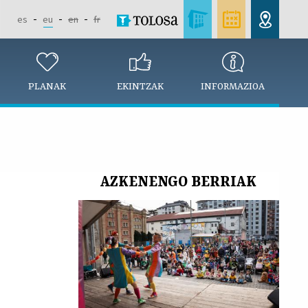
es
eu
en
fr
PLANAK
EKINTZAK
INFORMAZIOA
AZKENENGO BERRIAK