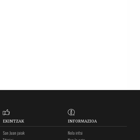
EKINTZAK
INFORMAZIOA
San Juan jaiak
Nola iritsi
Titirijai
Non lo egin