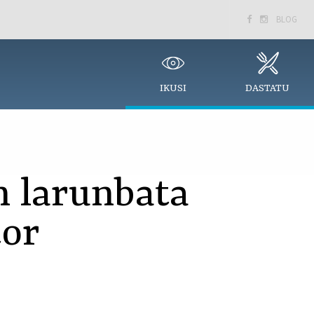
BLOG


IKUSI
DASTATU
 larunbata
tor