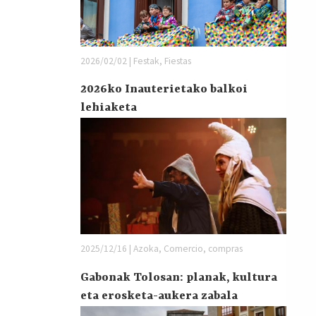
2026/02/02 | Festak, Fiestas
2026ko Inauterietako balkoi
lehiaketa
2025/12/16 | Azoka, Comercio, compras
Gabonak Tolosan: planak, kultura
eta erosketa-aukera zabala