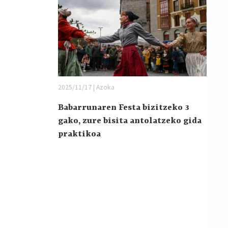
2025/11/17 | Azoka
Babarrunaren Festa bizitzeko 3
gako, zure bisita antolatzeko gida
praktikoa