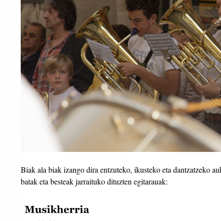
Biak ala biak izango dira entzuteko, ikusteko eta dantzatzeko a
batak eta besteak jarraituko dituzten egitarauak: