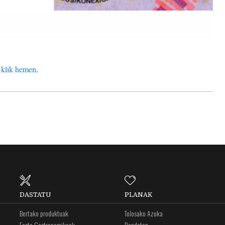
 klik hemen
.
DASTATU
PLANAK
Bertako produktuak
Tolosako Azoka
Festa Gastronomikoak
Dendetan