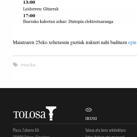
Maiatzaren 25eko xehetasuin guztiak irakurri nahi badituzu
egin
musika
IKUSI
Plaza Zaharra 6A
Tolosa eta bere arkitektura
20400 Tolosa, Gipuzkoa
Artea Kalean eta museoak