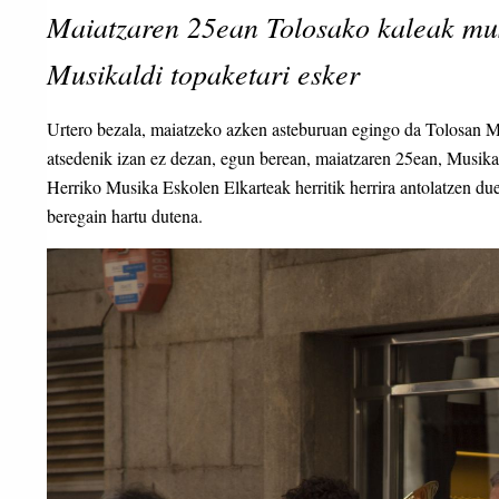
Maiatzaren 25ean Tolosako kaleak mus
Musikaldi topaketari esker
Urtero bezala, maiatzeko azken asteburuan egingo da Tolosan Mu
atsedenik izan ez dezan, egun berean, maiatzaren 25ean, Musika
Herriko Musika Eskolen Elkarteak herritik herrira antolatzen due
beregain hartu dutena.