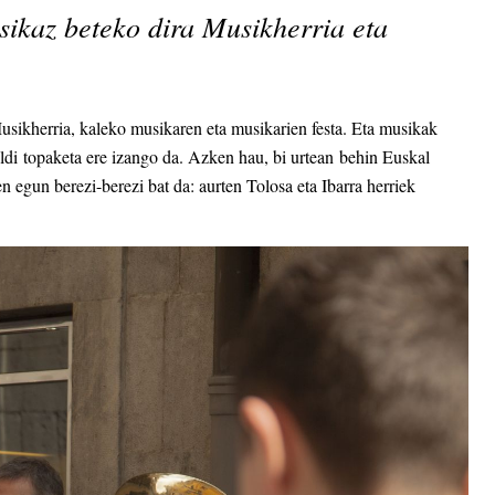
ikaz beteko dira Musikherria eta
sikherria, kaleko musikaren eta musikarien festa. Eta musikak
ldi topaketa ere izango da. Azken hau, bi urtean behin Euskal
n egun berezi-berezi bat da: aurten Tolosa eta Ibarra herriek