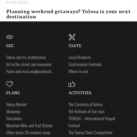
03/09/2020 |
Planning weekend getaways? Tolosa is your next
destination
SEE
TASTE
Tolosa and its architecture
Local Products
Art in the street and museums
Gastronomic Festivals
Parks and rural neigbourhoods
Where to eat
PLANS
ACTIVITIES
Tolosa Market
The Carnivals of Tolosa
Shopping
The festivals of San Juan
Tolosaldea
TITIRIJAI – International Puppet
Mountain Bike and Trail Station
Festival
Other plans 30 minutes away
The Tolosa Choir Competition