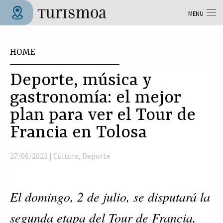
Skip to main content
MENU
Tolosa Turismoa
You are here
HOME
Deporte, música y
gastronomía: el mejor
plan para ver el Tour de
Francia en Tolosa
27/06/2023 |
Cultura
,
Deporte
El domingo, 2 de julio, se disputará la
segunda etapa del Tour de Francia,