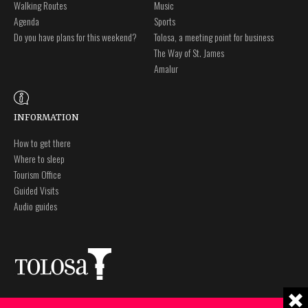
Walking Routes
Music
Agenda
Sports
Do you have plans for this weekend?
Tolosa, a meeting point for business
The Way of St. James
Amalur
INFORMATION
How to get there
Where to sleep
Tourism Office
Guided Visits
Audio guides
Plaza Zaharra 6Aaa
Legal notice