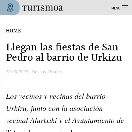
Skip to main content
MENU
Tolosa Turismoa
You are here
HOME
Llegan las fiestas de San
Pedro al barrio de Urkizu
28/06/2019 |
Fiestas
,
Planes
Los vecinos y vecinas del barrio
Urkizu, junto con la asociación
vecinal Alurtxiki y el Ayuntamiento de
Tolosa han organizado un programa