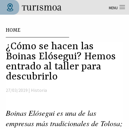
Skip to main content
MENU
Tolosa Turismoa
You are here
HOME
¿Cómo se hacen las
Boinas Elósegui? Hemos
entrado al taller para
descubrirlo
27/03/2019 |
Historia
Boinas Elósegui es una de las 
empresas más tradicionales de Tolosa; 