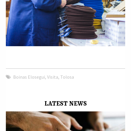
Boinas Elosegui
,
Visita
,
Tolosa
LATEST NEWS