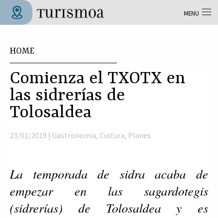
Skip to main content
MENU
Tolosa Turismoa
You are here
HOME
Comienza el TXOTX en
las sidrerías de
Tolosaldea
23/01/2019 |
Gastronomia
,
Cultura
,
Planes
La temporada de sidra acaba de
empezar en las sagardotegis
(sidrerías) de Tolosaldea y es