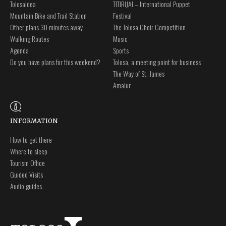
Tolosaldea
TITIRIJAI – International Puppet
Mountain Bike and Trail Station
Festival
Other plans 30 minutes away
The Tolosa Choir Competition
Walking Routes
Music
Agenda
Sports
Do you have plans for this weekend?
Tolosa, a meeting point for business
The Way of St. James
Amalur
INFORMATION
How to get there
Where to sleep
Tourism Office
Guided Visits
Audio guides