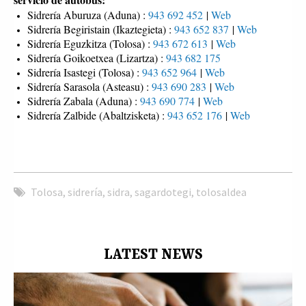
Sidrería Aburuza (Aduna) :
943 692 452
|
Web
Sidrería Begiristain (Ikaztegieta) :
943 652 837
|
Web
Sidrería Eguzkitza (Tolosa) :
943 672 613
|
Web
Sidrería Goikoetxea (Lizartza) :
943 682 175
Sidrería Isastegi (Tolosa) :
943 652 964
|
Web
Sidrería Sarasola (Asteasu) :
943 690 283
|
Web
Sidrería Zabala (Aduna) :
943 690 774
|
Web
Sidrería Zalbide (Abaltzisketa) :
943 652 176
|
Web
Tolosa
,
sidrería
,
sidra
,
sagardotegi
,
tolosaldea
LATEST NEWS