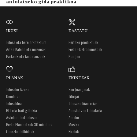
antolatzeko gida praktikoa
IKUSI
DASTATU
Tolosa eta bere arkitektura
Bertako produktuak
Artea Kalean eta museoak
Festa Gastronomikoak
Parkeak eta landa auzoak
Non Jan
PLANAK
EKINTZAK
Tolosako Azoka
San Juan jaiak
Dendetan
Titirijai
Tolosaldea
Tolosako Iñauteriak
BTT eta Trail geltokia
Abesbatzen Lehiaketa
Asteburu bat Tolosan
Amalur
Beste Plan batzuk 30 minutura
Musika
Oinezko ibilbideak
Kirolak