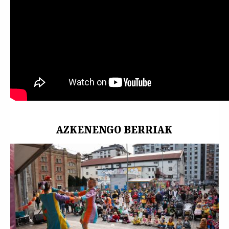
Tolosa
,
Cultura
,
Gigantes
,
Cabezudos
,
Erraldoiak
,
Buruhandiak
,
Festak
AZKENENGO BERRIAK