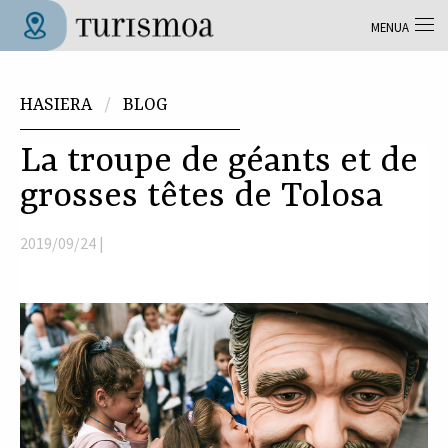
Skip to main content
MENUA
Tolosa Turismoa
Hemen zaude
HASIERA
BLOG
La troupe de géants et de
grosses têtes de Tolosa
2019/09/24 |