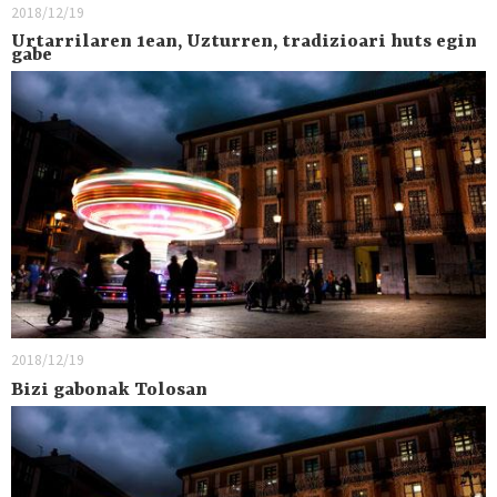
2018/12/19
Urtarrilaren 1ean, Uzturren, tradizioari huts egin
gabe
2018/12/19
Bizi gabonak Tolosan