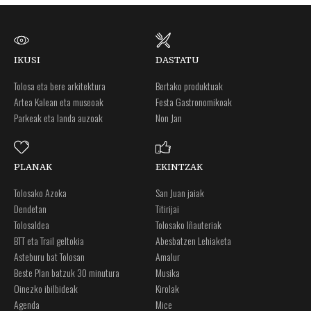
IKUSI
DASTATU
Tolosa eta bere arkitektura
Bertako produktuak
Artea Kalean eta museoak
Festa Gastronomikoak
Parkeak eta landa auzoak
Non Jan
PLANAK
EKINTZAK
Tolosako Azoka
San Juan jaiak
Dendetan
Titirijai
Tolosaldea
Tolosako Iñauteriak
BTT eta Trail geltokia
Abesbatzen Lehiaketa
Asteburu bat Tolosan
Amalur
Beste Plan batzuk 30 minutura
Musika
Oinezko ibilbideak
Kirolak
Agenda
Mice