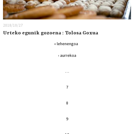
2018/10/27
Urteko egunik gozoena : Tolosa Goxua
« lehenengoa
‹ aurrekoa
…
7
8
9