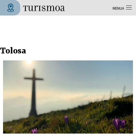
Skip to main content
MENUA
Tolosa Turismoa
Tolosa
Orriak