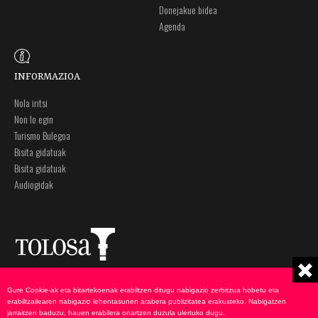
Donejakue bidea
Agenda
INFORMAZIOA
Nola iritsi
Non lo egin
Turismo Bulegoa
Bisita gidatuak
Bisita gidatuak
Audiogidak
Plaza Zaharra 6A
Ohar legalak
Gure Cookie-ak eta bitartekoenak erabiltzen ditugu nabigazio zerbitzua hobetu eta
20400 Tolosa, Gipuzkoa
Pribatutasun politika
erabiltzailearen nabigazio lehentasunen arabera publizitatea erakusteko. Nabigatzen
943 69 75 00
Cookie-en politika
jarraitzen baduzu, hauen erabilera onartzen duzula ulertuko dugu.