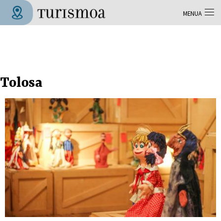
Skip to main content
MENUA
Tolosa Turismoa
Tolosa
Orriak