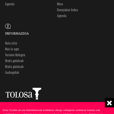
Agenda
Mice
Donejakue bidea
Agenda
INFORMAZIOA
Nola iritsi
Non lo egin
Turismo Bulegoa
Bisita gidatuak
Bisita gidatuak
Audiogidak
Plaza Zaharra 6A
Ohar legalak
Gure Cookie-ak eta bitartekoenak erabiltzen ditugu nabigazio zerbitzua hobetu eta
20400 Tolosa, Gipuzkoa
Pribatutasun politika