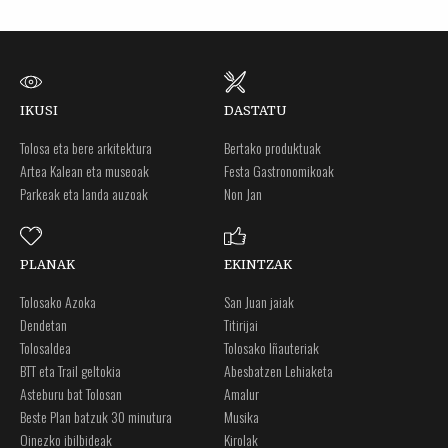
IKUSI
DASTATU
Tolosa eta bere arkitektura
Bertako produktuak
Artea Kalean eta museoak
Festa Gastronomikoak
Parkeak eta landa auzoak
Non Jan
PLANAK
EKINTZAK
Tolosako Azoka
San Juan jaiak
Dendetan
Titirijai
Tolosaldea
Tolosako Iñauteriak
BTT eta Trail geltokia
Abesbatzen Lehiaketa
Asteburu bat Tolosan
Amalur
Beste Plan batzuk 30 minutura
Musika
Oinezko ibilbideak
Kirolak