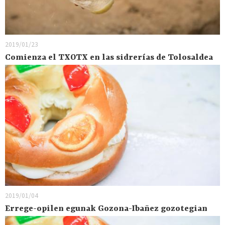
2019/01/23
Comienza el TXOTX en las sidrerías de Tolosaldea
2019/01/04
Errege-opilen egunak Gozona-Ibañez gozotegian