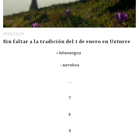
2018/12/19
Sin faltar a la tradición del 1 de enero en Uzturre
« lehenengoa
‹ aurrekoa
…
7
8
9