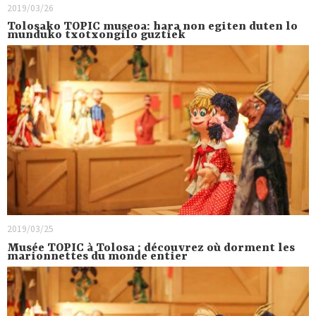
2019/03/26
Tolosako TOPIC museoa: hara non egiten duten lo
munduko txotxongilo guztiek
2019/03/25
Musée TOPIC à Tolosa : découvrez où dorment les
marionnettes du monde entier