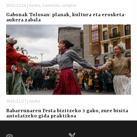
2025/12/16 | Azoka, Comercio, compras
Gabonak Tolosan: planak, kultura eta erosketa-
aukera zabala
2025/11/17 | Azoka
Babarrunaren Festa bizitzeko 3 gako, zure bisita
antolatzeko gida praktikoa