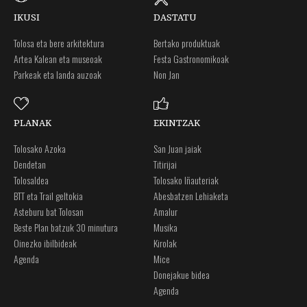
IKUSI
DASTATU
Tolosa eta bere arkitektura
Bertako produktuak
Artea Kalean eta museoak
Festa Gastronomikoak
Parkeak eta landa auzoak
Non Jan
PLANAK
EKINTZAK
Tolosako Azoka
San Juan jaiak
Dendetan
Titirijai
Tolosaldea
Tolosako Iñauteriak
BTT eta Trail geltokia
Abesbatzen Lehiaketa
Asteburu bat Tolosan
Amalur
Beste Plan batzuk 30 minutura
Musika
Oinezko ibilbideak
Kirolak
Agenda
Mice
Donejakue bidea
Agenda