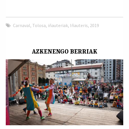
Carnaval
,
Tolosa
,
iñauteriak
,
Iñauteris
,
2019
AZKENENGO BERRIAK