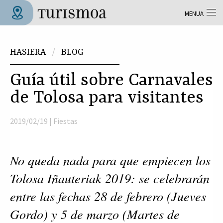
Skip to main content
MENUA
Tolosa Turismoa
Hemen zaude
HASIERA
BLOG
Guía útil sobre Carnavales
de Tolosa para visitantes
2019/02/19 |
Fiestas
No queda nada para que empiecen los 
Tolosa Iñauteriak 2019: se celebrarán 
entre las fechas 28 de febrero (Jueves 
Gordo) y 5 de marzo (Martes de 