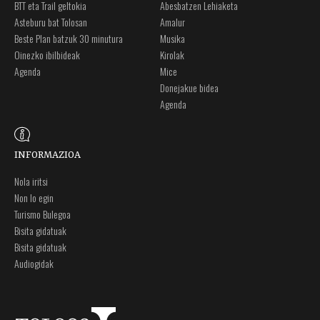
BTT eta Trail geltokia
Abesbatzen Lehiaketa
Asteburu bat Tolosan
Amalur
Beste Plan batzuk 30 minutura
Musika
Oinezko ibilbideak
Kirolak
Agenda
Mice
Donejakue bidea
Agenda
INFORMAZIOA
Nola iritsi
Non lo egin
Turismo Bulegoa
Bisita gidatuak
Bisita gidatuak
Audiogidak