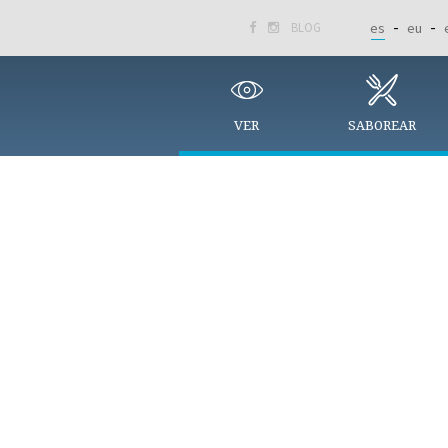
BLOG
es
eu


VER
SABOREAR