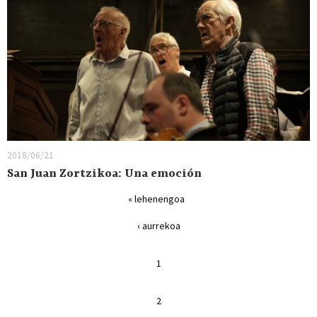
2018/06/21
San Juan Zortzikoa: Una emoción
« lehenengoa
‹ aurrekoa
1
2