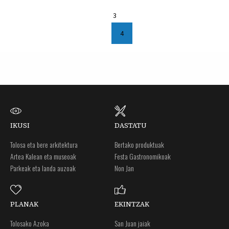
3
4
IKUSI
DASTATU
Tolosa eta bere arkitektura
Bertako produktuak
Artea Kalean eta museoak
Festa Gastronomikoak
Parkeak eta landa auzoak
Non Jan
PLANAK
EKINTZAK
Tolosako Azoka
San Juan jaiak