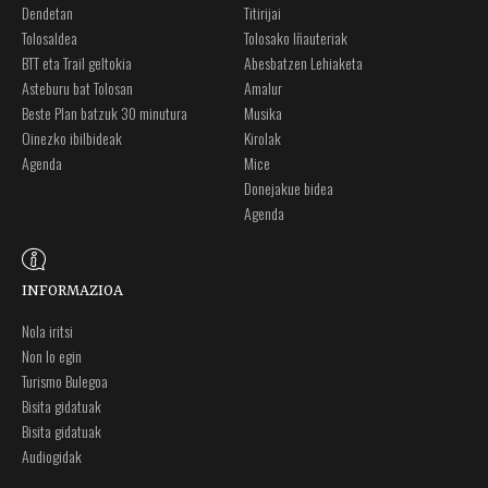
Dendetan
Titirijai
Tolosaldea
Tolosako Iñauteriak
BTT eta Trail geltokia
Abesbatzen Lehiaketa
Asteburu bat Tolosan
Amalur
Beste Plan batzuk 30 minutura
Musika
Oinezko ibilbideak
Kirolak
Agenda
Mice
Donejakue bidea
Agenda
INFORMAZIOA
Nola iritsi
Non lo egin
Turismo Bulegoa
Bisita gidatuak
Bisita gidatuak
Audiogidak