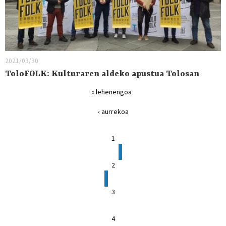
2021/03/30
ToloFOLK: Kulturaren aldeko apustua Tolosan
« lehenengoa
‹ aurrekoa
1
2
3
4