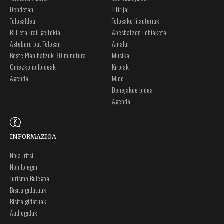
Dendetan
Titirijai
Tolosaldea
Tolosako Iñauteriak
BTT eta Trail geltokia
Abesbatzen Lehiaketa
Asteburu bat Tolosan
Amalur
Beste Plan batzuk 30 minutura
Musika
Oinezko ibilbideak
Kirolak
Agenda
Mice
Donejakue bidea
Agenda
INFORMAZIOA
Nola iritsi
Non lo egin
Turismo Bulegoa
Bisita gidatuak
Bisita gidatuak
Audiogidak