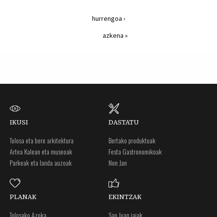
hurrengoa ›
azkena »
IKUSI
DASTATU
Tolosa eta bere arkitektura
Bertako produktuak
Artea Kalean eta museoak
Festa Gastronomikoak
Parkeak eta landa auzoak
Non Jan
PLANAK
EKINTZAK
Tolosako Azoka
San Juan jaiak