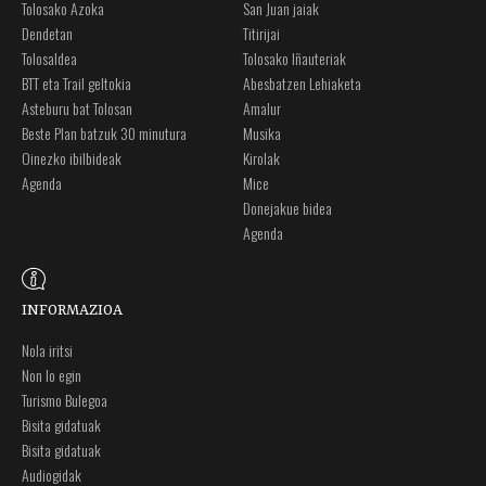
Tolosako Azoka
San Juan jaiak
Dendetan
Titirijai
Tolosaldea
Tolosako Iñauteriak
BTT eta Trail geltokia
Abesbatzen Lehiaketa
Asteburu bat Tolosan
Amalur
Beste Plan batzuk 30 minutura
Musika
Oinezko ibilbideak
Kirolak
Agenda
Mice
Donejakue bidea
Agenda
INFORMAZIOA
Nola iritsi
Non lo egin
Turismo Bulegoa
Bisita gidatuak
Bisita gidatuak
Audiogidak