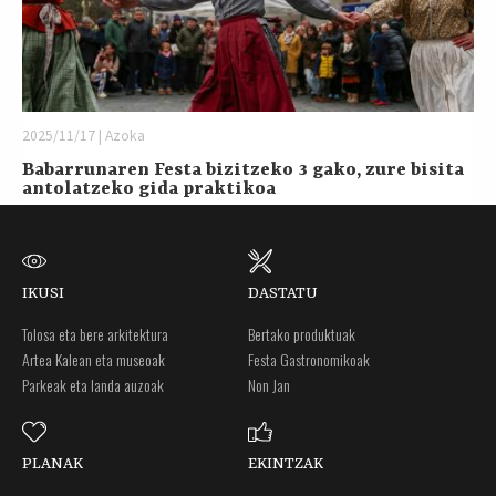
2025/11/17 | Azoka
Babarrunaren Festa bizitzeko 3 gako, zure bisita
antolatzeko gida praktikoa
IKUSI
DASTATU
Tolosa eta bere arkitektura
Bertako produktuak
Artea Kalean eta museoak
Festa Gastronomikoak
Parkeak eta landa auzoak
Non Jan
PLANAK
EKINTZAK