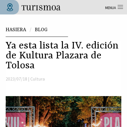
Skip to main content
MENUA
Tolosa Turismoa
Hemen zaude
HASIERA
BLOG
Ya esta lista la IV. edición
de Kultura Plazara de
Tolosa
2023/07/18 |
Cultura