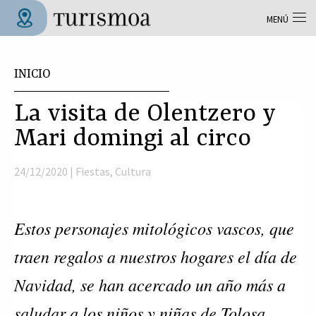
Pasar al contenido principal
MENÚ
Tolosa Turismoa
Usted está aquí
INICIO
La visita de Olentzero y
Mari domingi al circo
24/12/2020 |
Fiestas
,
Cultura
Estos personajes mitológicos vascos, que
traen regalos a nuestros hogares el día de
Navidad, se han acercado un año más a
saludar a los niños y niñas de Tolosa.