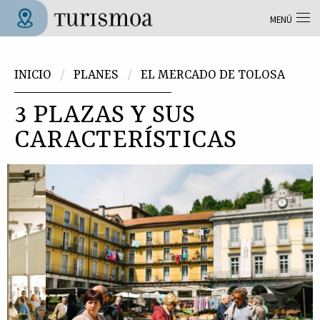
Pasar al contenido principal
MENÚ
Tolosa Turismoa
Usted está aquí
INICIO
PLANES
EL MERCADO DE TOLOSA
3 PLAZAS Y SUS
CARACTERÍSTICAS