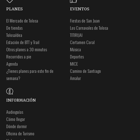
PLANES
EVENTOS
El Mercado de Tolosa
Fiestas de San Juan
De tiendas
Los Carnavales de Tolosa
Tolosaldea
TITIRIJAI
Estación de BTT y Trail
Certamen Coral
Otros planes a 30 minutos
Música
Recorridos a pie
Deportes
Agenda
MICE
¿Tienes planes para este fin de
Camino de Santiago
semana?
Amalur
INFORMACIÓN
Audioguías
Cómo llegar
Dónde dormir
Oficina de Turismo