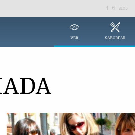
BLOG


VER
SABOREAR
IADA