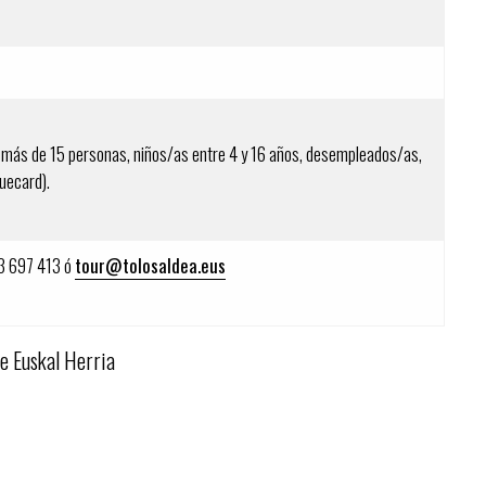
de más de 15 personas, niños/as entre 4 y 16 años, desempleados/as,
quecard).
43 697 413 ó
tour@tolosaldea.eus
e Euskal Herria