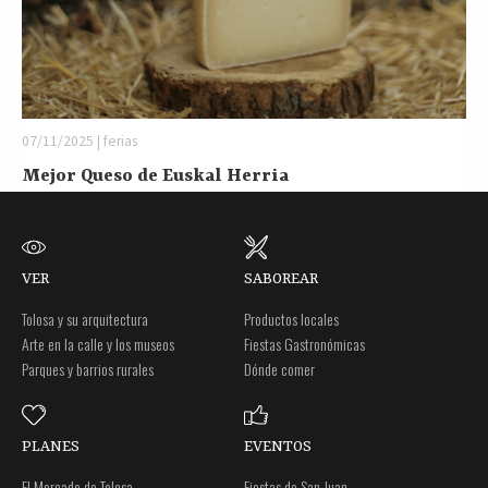
07/11/2025 | ferias
Mejor Queso de Euskal Herria
VER
SABOREAR
Tolosa y su arquitectura
Productos locales
Arte en la calle y los museos
Fiestas Gastronómicas
Parques y barrios rurales
Dónde comer
PLANES
EVENTOS
El Mercado de Tolosa
Fiestas de San Juan