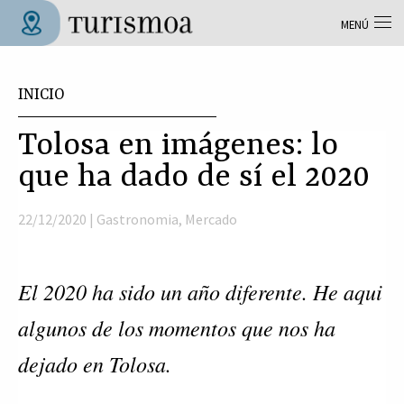
Pasar al contenido principal
MENÚ
Tolosa Turismoa
Usted está aquí
INICIO
Tolosa en imágenes: lo
que ha dado de sí el 2020
22/12/2020 |
Gastronomia
,
Mercado
El 2020 ha sido un año diferente. He aqui
algunos de los momentos que nos ha
dejado en Tolosa.