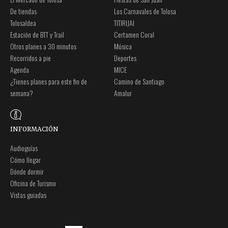
De tiendas
Los Carnavales de Tolosa
Tolosaldea
TITIRIJAI
Estación de BTT y Trail
Certamen Coral
Otros planes a 30 minutos
Música
Recorridos a pie
Deportes
Agenda
MICE
¿Tienes planes para este fin de
Camino de Santiago
semana?
Amalur
INFORMACIÓN
Audioguías
Cómo llegar
Dónde dormir
Oficina de Turismo
Vistas guiadas