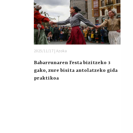
2025/11/17 | Azoka
Babarrunaren Festa bizitzeko 3
gako, zure bisita antolatzeko gida
praktikoa