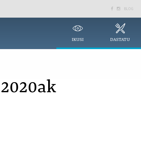
BLOG


IKUSI
DASTATU
: 2020ak