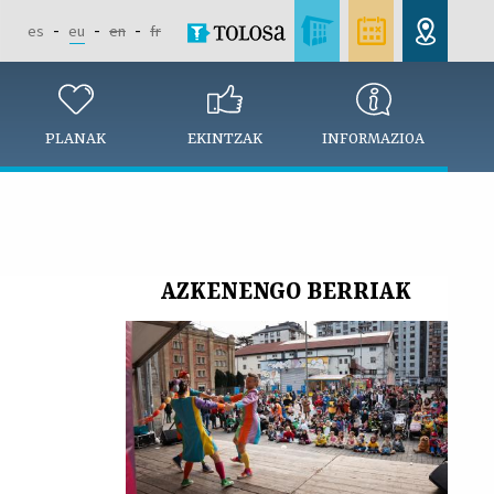
es
eu
en
fr
PLANAK
EKINTZAK
INFORMAZIOA
AZKENENGO BERRIAK