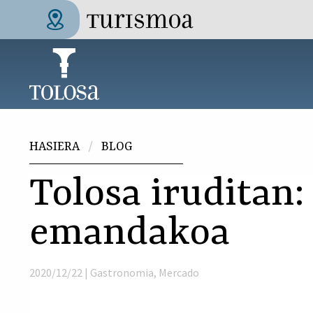
Skip to main content
Tolosa Turismoa
Hemen zaude
HASIERA
BLOG
Tolosa iruditan
emandakoa
2020/12/22 |
Gastronomia
,
Mercado