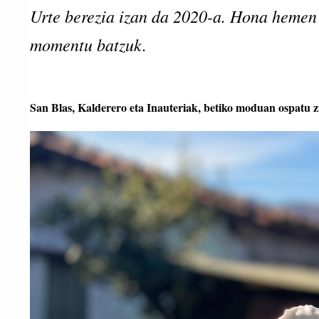
Urte berezia izan da 2020-a. Hona hemen 
momentu batzuk.
San Blas, Kalderero eta Inauteriak, betiko moduan ospatu z