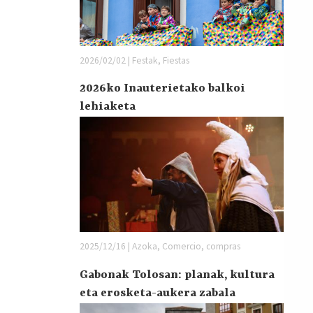
2026/02/02 | Festak, Fiestas
2026ko Inauterietako balkoi
lehiaketa
2025/12/16 | Azoka, Comercio, compras
Gabonak Tolosan: planak, kultura
eta erosketa-aukera zabala