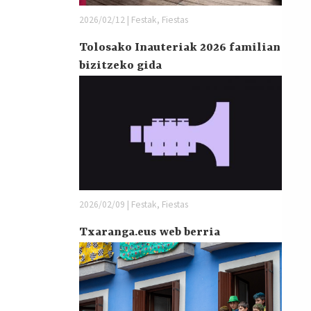
2026/02/12 | Festak, Fiestas
Tolosako Inauteriak 2026 familian
bizitzeko gida
2026/02/09 | Festak, Fiestas
Txaranga.eus web berria