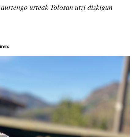
aurtengo urteak Tolosan utzi dizkigun
iren: