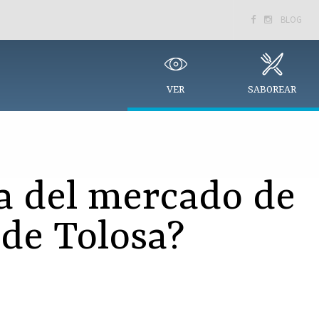
BLOG


VER
SABOREAR
ía del mercado de
 de Tolosa?