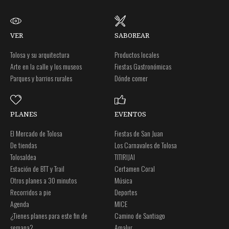
VER
SABOREAR
Tolosa y su arquitectura
Productos locales
Arte en la calle y los museos
Fiestas Gastronómicas
Parques y barrios rurales
Dónde comer
PLANES
EVENTOS
El Mercado de Tolosa
Fiestas de San Juan
De tiendas
Los Carnavales de Tolosa
Tolosaldea
TITIRIJAI
Estación de BTT y Trail
Certamen Coral
Otros planes a 30 minutos
Música
Recorridos a pie
Deportes
Agenda
MICE
¿Tienes planes para este fin de
Camino de Santiago
semana?
Amalur