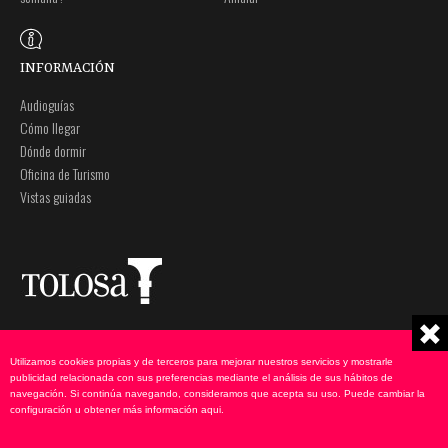
INFORMACIÓN
Audioguías
Cómo llegar
Dónde dormir
Oficina de Turismo
Vistas guiadas
Plaza Zaharra 6Aaa
Nota legal
20400 Tolosa, Gipuzkoa
Política de privacidad
Utilizamos cookies propias y de terceros para mejorar nuestros servicios y mostrarle
943 69 75 00
Política de cookies
publicidad relacionada con sus preferencias mediante el análisis de sus hábitos de
navegación. Si continúa navegando, consideramos que acepta su uso. Puede cambiar la
udate@tolosa.eus
configuración u obtener más información
aqui
.