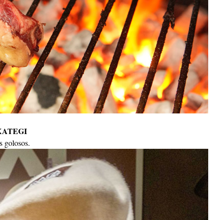
XATEGI
s golosos.