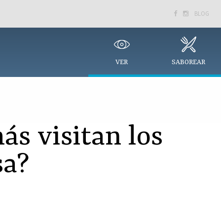
BLOG


VER
SABOREAR
ás visitan los
sa?