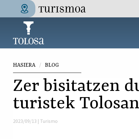
Skip to main content
Tolosa Turismoa
Hemen zaude
HASIERA
BLOG
Zer bisitatzen d
turistek Tolosan
2023/09/13 |
Turismo