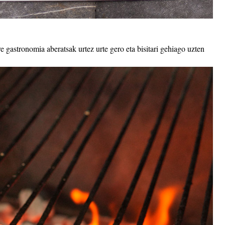
e gastronomia aberatsak urtez urte gero eta bisitari gehiago uzten