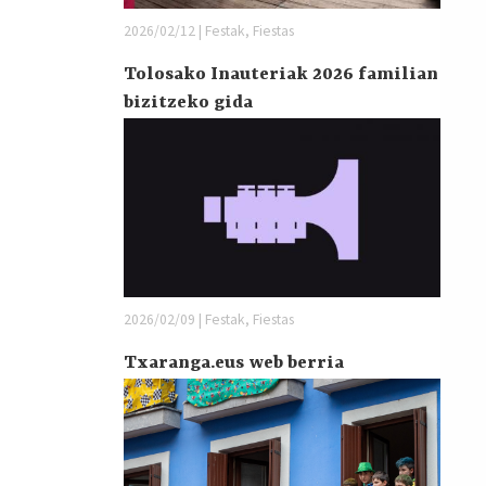
2026/02/12 | Festak, Fiestas
Tolosako Inauteriak 2026 familian
bizitzeko gida
2026/02/09 | Festak, Fiestas
Txaranga.eus web berria