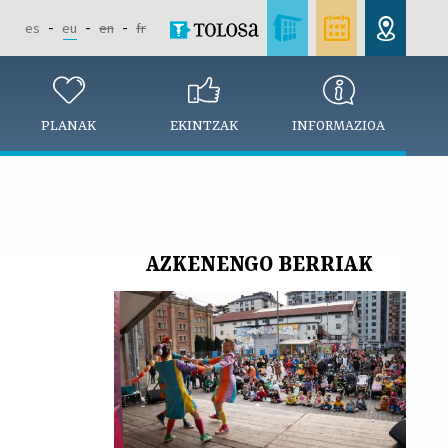
es
eu
en
fr
PLANAK
EKINTZAK
INFORMAZIOA
AZKENENGO BERRIAK