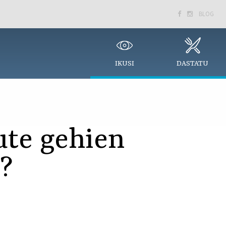
BLOG


IKUSI
DASTATU
ute gehien
?