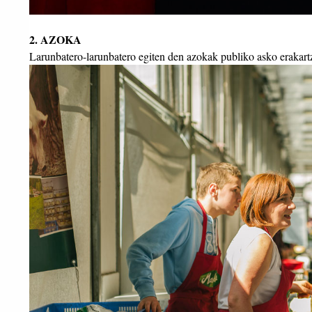
2. AZOKA
Larunbatero-larunbatero egiten den azokak publiko asko erakartz