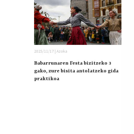
2025/11/17 | Azoka
Babarrunaren Festa bizitzeko 3
gako, zure bisita antolatzeko gida
praktikoa