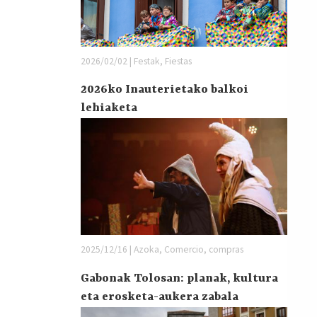
2026/02/02 | Festak, Fiestas
2026ko Inauterietako balkoi
lehiaketa
2025/12/16 | Azoka, Comercio, compras
Gabonak Tolosan: planak, kultura
eta erosketa-aukera zabala