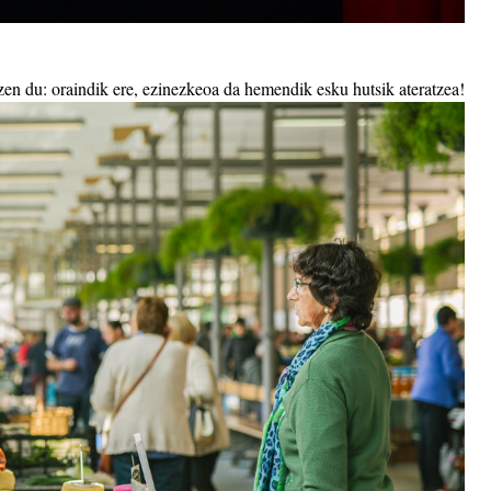
en du: oraindik ere, ezinezkeoa da hemendik esku hutsik ateratzea!