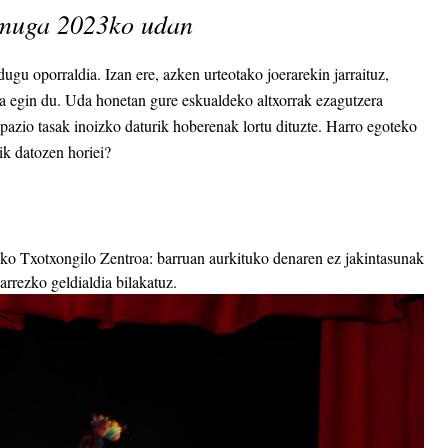
elmuga 2023ko udan
ugu oporraldia. Izan ere, azken urteotako joerarekin jarraituz,
gora egin du. Uda honetan gure eskualdeko altxorrak ezagutzera
kupazio tasak inoizko daturik hoberenak lortu dituzte. Harro egoteko
ik datozen horiei?
ko Txotxongilo Zentroa: barruan aurkituko denaren ez jakintasunak
harrezko geldialdia bilakatuz.