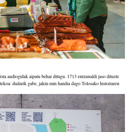
ota audiogidak aipatu behar ditugu. 1713 entzunaldi jaso dituzte
stekoa: dudarik gabe, jakin-min handia dago Tolosako historiaren