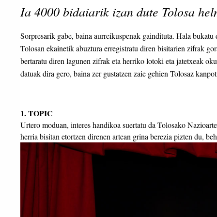
Ia 4000 bidaiarik izan dute Tolosa h
Sorpresarik gabe, baina aurreikuspenak gaindituta. Hala bukatu d
Tolosan ekainetik abuztura erregistratu diren bisitarien zifrak 
bertaratu diren lagunen zifrak eta herriko lotoki eta jatetxeak o
datuak dira gero, baina zer gustatzen zaie gehien Tolosaz kanpot
1. TOPIC
Urtero moduan, interes handikoa suertatu da Tolosako Nazioarte
herria bisitan etortzen direnen artean grina berezia pizten du, be