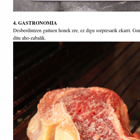
4. GASTRONOMIA
Desberdintzen gaituen honek ere, ez digu sorpresarik ekarri. Gur
ditu aho-zabalik.