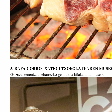
5. RAFA GORROTXATEGI TXOKOLATEAREN MUSE
Gozozaleenentzat beharrezko geldialdia bilakatu da museoa.